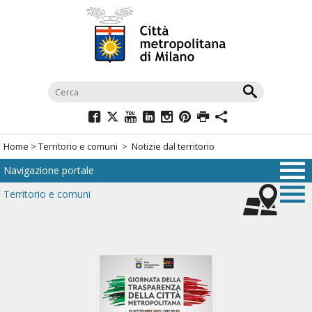
Salta
al
menù
di
navigazione
principale
Salta
al
Home
>
Territorio e comuni
> Notizie dal territorio
menù
Navigazione portale
di
navigazione
Territorio e comuni
interna
Salta
al
contenuto
Salta
all'