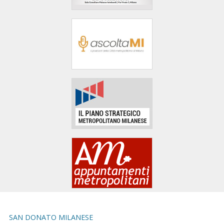
area
banner
Salta
al
footer
SAN DONATO MILANESE