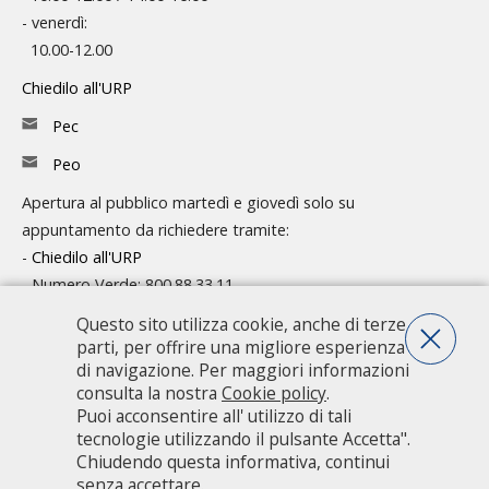
- venerdì:
10.00-12.00
Chiedilo all'URP
Pec
Peo
Apertura al pubblico martedì e giovedì solo su
appuntamento da richiedere tramite:
-
Chiedilo all'URP
- Numero Verde: 800.88.33.11
Questo sito utilizza cookie, anche di terze
Consulta l'organigramma
parti, per offrire una migliore esperienza
Accedi agli atti
di navigazione. Per maggiori informazioni
consulta la nostra
Cookie policy
.
Guida pratica ai servizi e alla modulistica
Puoi acconsentire all' utilizzo di tali
tecnologie utilizzando il pulsante Accetta".
Chiudendo questa informativa, continui
Città metropolitana di Milano - Via Vivaio, 1 - 20122 Milano - centralino
senza accettare.