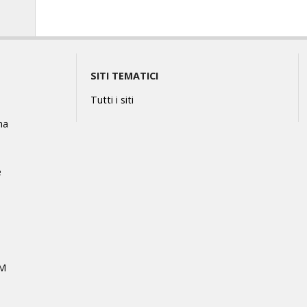
SITI TEMATICI
Tutti i siti
na
e
MM