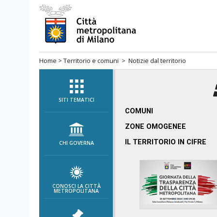
Salta
al
menù
di
Home
>
Territorio e comuni
> Notizie dal territorio
navigazione
principale
Salta
al
SITI TEMATICI
menù
COMUNI
di
ZONE OMOGENEE
navigazione
IL TERRITORIO IN CIFRE
CHI GOVERNA
interna
Salta
al
contenuto
CONOSCI LA CITTÀ
METROPOLITANA
Salta
all'