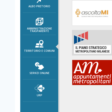
area
ALBO PRETORIO
banner
Salta
al
footer
AMMINISTRAZIONE
TRASPARENTE
TERRITORIO E COMUNI
SERVIZI ONLINE
URP