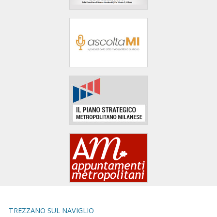
area
banner
Salta
al
footer
TREZZANO SUL NAVIGLIO