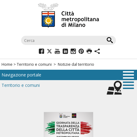
Salta
al
menù
di
navigazione
principale
Salta
al
Home
>
Territorio e comuni
> Notizie dal territorio
menù
Navigazione portale
di
navigazione
Territorio e comuni
interna
Salta
al
contenuto
Salta
all'