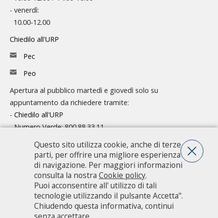
- venerdì:
10.00-12.00
Chiedilo all'URP
Pec
Peo
Apertura al pubblico martedì e giovedì solo su
appuntamento da richiedere tramite:
-
Chiedilo all'URP
- Numero Verde: 800.88.33.11
Questo sito utilizza cookie, anche di terze
Consulta l'organigramma
parti, per offrire una migliore esperienza
Accedi agli atti
di navigazione. Per maggiori informazioni
consulta la nostra
Cookie policy
.
Guida pratica ai servizi e alla modulistica
Puoi acconsentire all' utilizzo di tali
tecnologie utilizzando il pulsante Accetta".
Chiudendo questa informativa, continui
Città metropolitana di Milano - Via Vivaio, 1 - 20122 Milano - centralino
senza accettare.