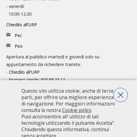
- venerdì:
10.00-12.00
Chiedilo all'URP
Pec
Peo
Apertura al pubblico martedì e giovedì solo su
appuntamento da richiedere tramite:
-
Chiedilo all'URP
- Numero Verde: 800.88.33.11
Questo sito utilizza cookie, anche di terze
Consulta l'organigramma
parti, per offrire una migliore esperienza
Accedi agli atti
di navigazione. Per maggiori informazioni
consulta la nostra
Cookie policy
.
Guida pratica ai servizi e alla modulistica
Puoi acconsentire all' utilizzo di tali
tecnologie utilizzando il pulsante Accetta".
Chiudendo questa informativa, continui
Città metropolitana di Milano - Via Vivaio, 1 - 20122 Milano - centralino
senza accettare.