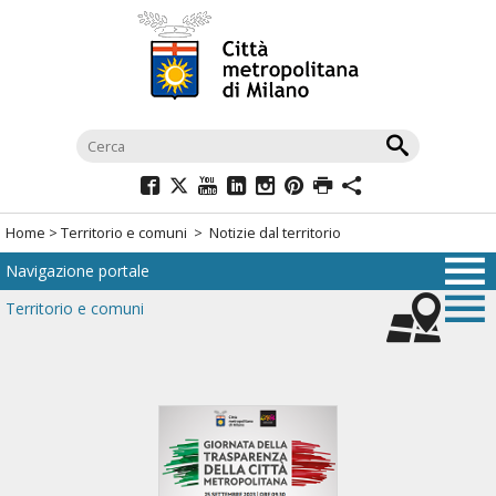
Salta
al
menù
di
navigazione
principale
Salta
al
Home
>
Territorio e comuni
> Notizie dal territorio
menù
Navigazione portale
di
navigazione
Territorio e comuni
interna
Salta
al
contenuto
Salta
all'