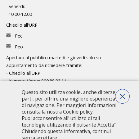
- venerdì:
10.00-12.00
Chiedilo all'URP
Pec
Peo
Apertura al pubblico martedì e giovedì solo su
appuntamento da richiedere tramite:
-
Chiedilo all'URP
- Numero Verde: 800.88.33.11
Questo sito utilizza cookie, anche di terze
Consulta l'organigramma
parti, per offrire una migliore esperienza
Accedi agli atti
di navigazione. Per maggiori informazioni
consulta la nostra
Cookie policy
.
Guida pratica ai servizi e alla modulistica
Puoi acconsentire all' utilizzo di tali
tecnologie utilizzando il pulsante Accetta".
Chiudendo questa informativa, continui
Città metropolitana di Milano - Via Vivaio, 1 - 20122 Milano - centralino
senza accettare.