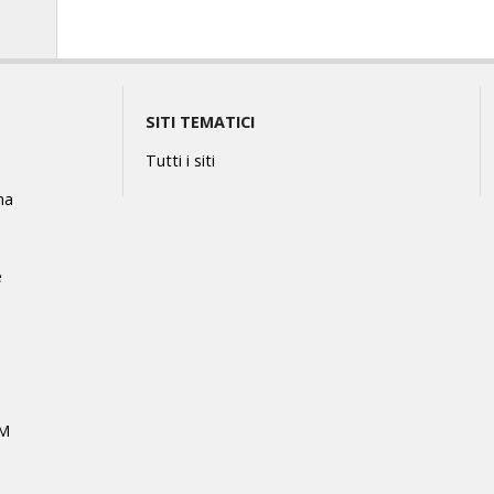
SITI TEMATICI
Tutti i siti
na
e
MM