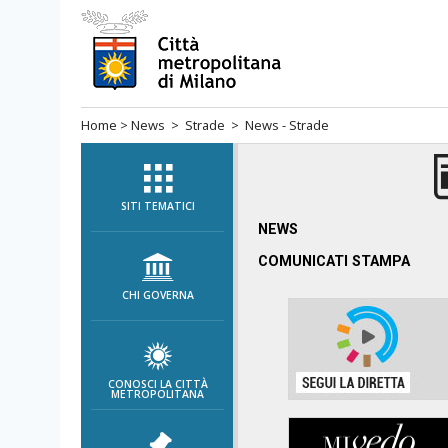
Salta
al
menù
di
Home
>
News
>
Strade
> News - Strade
navigazione
principale
Salta
al
SITI TEMATICI
menù
NEWS
di
COMUNICATI STAMPA
navigazione
CHI GOVERNA
interna
Salta
al
contenuto
CONOSCI LA CITTÀ
METROPOLITANA
Salta
all'