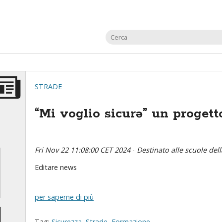
STRADE
“Mi voglio sicurə” un progett
Fri Nov 22 11:08:00 CET 2024
-
Destinato alle scuole del
Editare news
per saperne di più
Tag:
Sicurezza
,
Strade
,
Formazione
,