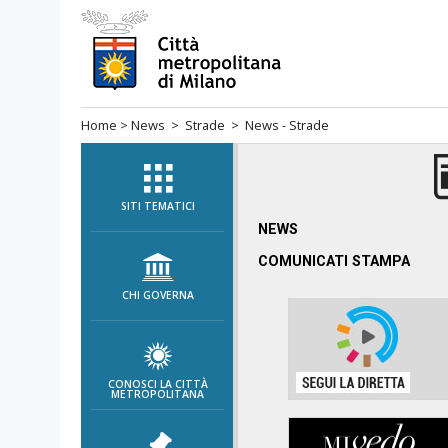
Salta
al
menù
di
Home
>
News
>
Strade
> News - Strade
navigazione
principale
Salta
al
SITI TEMATICI
menù
NEWS
di
COMUNICATI STAMPA
navigazione
CHI GOVERNA
interna
Salta
al
contenuto
CONOSCI LA CITTÀ
METROPOLITANA
Salta
all'