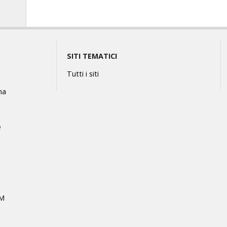
SITI TEMATICI
Tutti i siti
na
e
MM