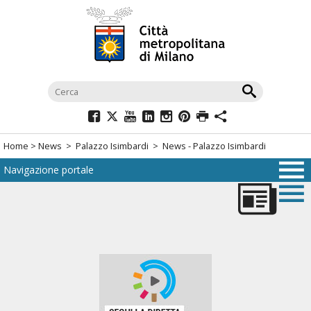
Salta
al
menù
di
navigazione
principale
Salta
al
Home
>
News
>
Palazzo Isimbardi
> News - Palazzo Isimbardi
menù
Navigazione portale
di
navigazione
interna
Salta
al
contenuto
Salta
all'