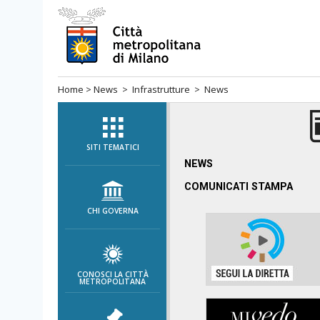
Salta
al
menù
di
Home
>
News
>
Infrastrutture
> News
navigazione
principale
Salta
al
SITI TEMATICI
menù
NEWS
di
COMUNICATI STAMPA
navigazione
CHI GOVERNA
interna
Salta
al
contenuto
CONOSCI LA CITTÀ
METROPOLITANA
Salta
all'