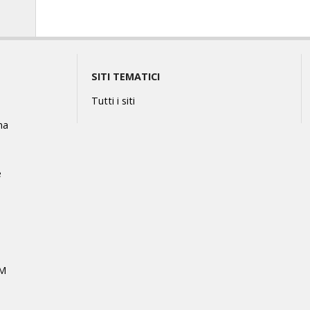
SITI TEMATICI
Tutti i siti
na
e
MM