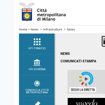
Salta
al
menù
di
Home
>
News
>
Infrastrutture
> News
navigazione
principale
Salta
al
SITI TEMATICI
menù
NEWS
di
COMUNICATI STAMPA
navigazione
CHI GOVERNA
interna
Salta
al
contenuto
CONOSCI LA CITTÀ
METROPOLITANA
Salta
all'