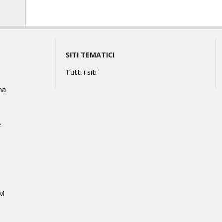
SITI TEMATICI
Tutti i siti
na
e
MM