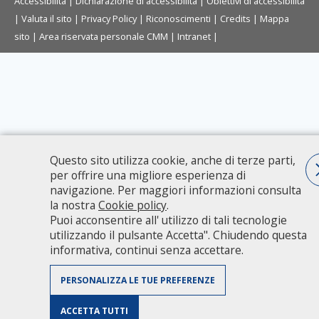
Accessibilità
|
Dichiarazione di accessibilità
|
Obiettivi di accessibilità
|
Valuta il sito
|
Privacy Policy
|
Riconoscimenti
|
Credits
|
Mappa
sito
|
Area riservata personale CMM
|
Intranet
|
Questo sito utilizza cookie, anche di terze parti,
per offrire una migliore esperienza di
navigazione. Per maggiori informazioni consulta
la nostra
Cookie policy
.
Puoi acconsentire all' utilizzo di tali tecnologie
utilizzando il pulsante Accetta". Chiudendo questa
informativa, continui senza accettare.
PERSONALIZZA LE TUE PREFERENZE
ACCETTA TUTTI