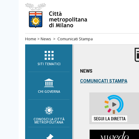
Salta
al
menù
di
Home
>
News
>
Comunicati Stampa
navigazione
principale
Salta
al
SITI TEMATICI
menù
NEWS
di
COMUNICATI STAMPA
navigazione
CHI GOVERNA
interna
Salta
al
contenuto
CONOSCI LA CITTÀ
METROPOLITANA
Salta
all'