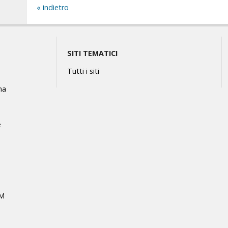
indietro
SITI TEMATICI
Tutti i siti
na
e
MM