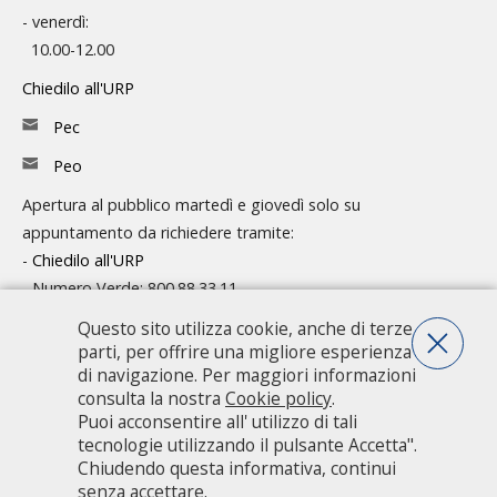
- venerdì:
10.00-12.00
Chiedilo all'URP
Pec
Peo
Apertura al pubblico martedì e giovedì solo su
appuntamento da richiedere tramite:
-
Chiedilo all'URP
- Numero Verde: 800.88.33.11
Questo sito utilizza cookie, anche di terze
Consulta l'organigramma
parti, per offrire una migliore esperienza
Accedi agli atti
di navigazione. Per maggiori informazioni
consulta la nostra
Cookie policy
.
Guida pratica ai servizi e alla modulistica
Puoi acconsentire all' utilizzo di tali
tecnologie utilizzando il pulsante Accetta".
Chiudendo questa informativa, continui
Città metropolitana di Milano - Via Vivaio, 1 - 20122 Milano - centralino
senza accettare.