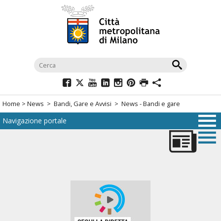
Salta
al
menù
di
navigazione
principale
Salta
al
Home
>
News
>
Bandi, Gare e Avvisi
> News - Bandi e gare
menù
Navigazione portale
di
navigazione
interna
Salta
al
contenuto
Salta
all'