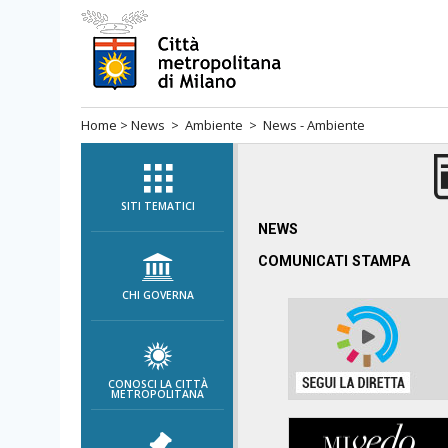
Salta
al
menù
di
Home
>
News
>
Ambiente
> News - Ambiente
navigazione
principale
Salta
al
SITI TEMATICI
menù
NEWS
di
COMUNICATI STAMPA
navigazione
CHI GOVERNA
interna
Salta
al
contenuto
CONOSCI LA CITTÀ
METROPOLITANA
Salta
all'