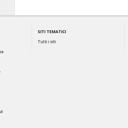
SITI TEMATICI
Tutti i siti
na
e
MM