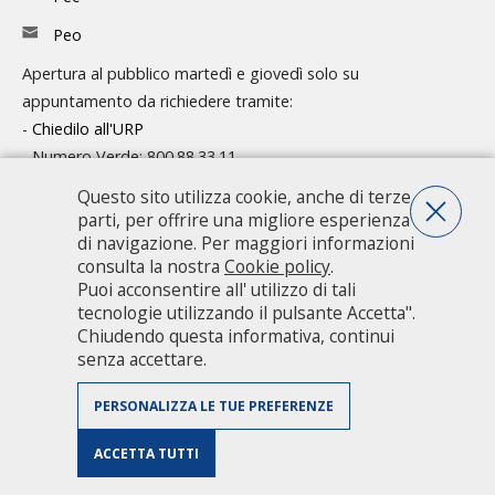
Peo
Apertura al pubblico martedì e giovedì solo su
appuntamento da richiedere tramite:
-
Chiedilo all'URP
- Numero Verde: 800.88.33.11
Questo sito utilizza cookie, anche di terze
Consulta l'organigramma
parti, per offrire una migliore esperienza
Accedi agli atti
di navigazione. Per maggiori informazioni
consulta la nostra
Cookie policy
.
Guida pratica ai servizi e alla modulistica
Puoi acconsentire all' utilizzo di tali
tecnologie utilizzando il pulsante Accetta".
Chiudendo questa informativa, continui
Città metropolitana di Milano - Via Vivaio, 1 - 20122 Milano - centralino
senza accettare.
02 7740.1 |
PEC - Posta Elettronica Certificata
|
PEO - Posta
Elettronica Ordinaria
| P.IVA 08911820960
PERSONALIZZA LE TUE PREFERENZE
Accessibilità
|
Dichiarazione di accessibilità
|
Obiettivi di accessibilità
|
Valuta il sito
|
Privacy Policy
|
Riconoscimenti
|
Credits
|
Mappa
ACCETTA TUTTI
sito
|
Area riservata personale CMM
|
Intranet
|