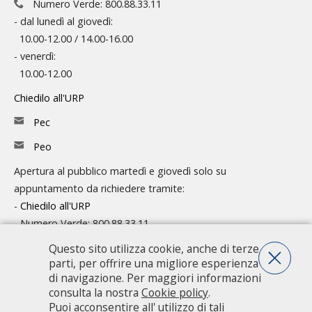
Numero Verde: 800.88.33.11
- dal lunedì al giovedì:
10.00-12.00 / 14.00-16.00
- venerdì:
10.00-12.00
Chiedilo all'URP
Pec
Peo
Apertura al pubblico martedì e giovedì solo su
appuntamento da richiedere tramite:
-
Chiedilo all'URP
- Numero Verde: 800.88.33.11
Consulta l'organigramma
Questo sito utilizza cookie, anche di terze
parti, per offrire una migliore esperienza
Accedi agli atti
di navigazione. Per maggiori informazioni
consulta la nostra
Cookie policy
.
Guida pratica ai servizi e alla modulistica
Puoi acconsentire all' utilizzo di tali