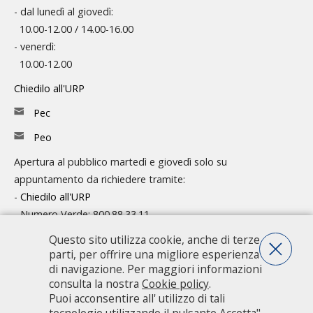
- dal lunedì al giovedì:
10.00-12.00 / 14.00-16.00
- venerdì:
10.00-12.00
Chiedilo all'URP
Pec
Peo
Apertura al pubblico martedì e giovedì solo su
appuntamento da richiedere tramite:
-
Chiedilo all'URP
- Numero Verde: 800.88.33.11
Questo sito utilizza cookie, anche di terze
Consulta l'organigramma
parti, per offrire una migliore esperienza
Accedi agli atti
di navigazione. Per maggiori informazioni
consulta la nostra
Cookie policy
.
Guida pratica ai servizi e alla modulistica
Puoi acconsentire all' utilizzo di tali