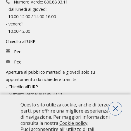
Numero Verde: 800.88.33.11
- dal lunedì al giovedì:
10.00-12.00 / 14.00-16.00
- venerdì:
10.00-12.00
Chiedilo all'URP
Pec
Peo
Apertura al pubblico martedì e giovedì solo su
appuntamento da richiedere tramite:
-
Chiedilo all'URP
- Numero Verde: 800.88.33.11
Questo sito utilizza cookie, anche di terze
Consulta l'organigramma
parti, per offrire una migliore esperienza
Accedi agli atti
di navigazione. Per maggiori informazioni
consulta la nostra
Cookie policy
.
Guida pratica ai servizi e alla modulistica
Puoi acconsentire all' utilizzo di tali