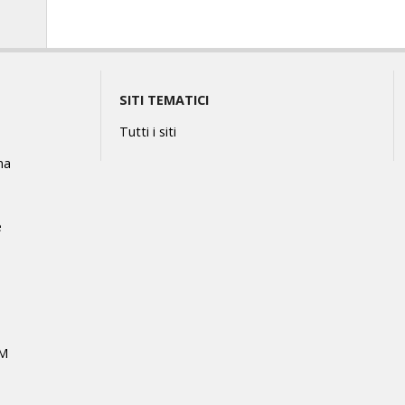
SITI TEMATICI
Tutti i siti
na
e
MM