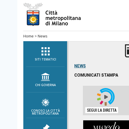
Salta
al
menù
di
Home
>
News
navigazione
principale
Salta
al
SITI TEMATICI
menù
NEWS
di
COMUNICATI STAMPA
navigazione
CHI GOVERNA
interna
Salta
al
contenuto
CONOSCI LA CITTÀ
METROPOLITANA
Salta
all'