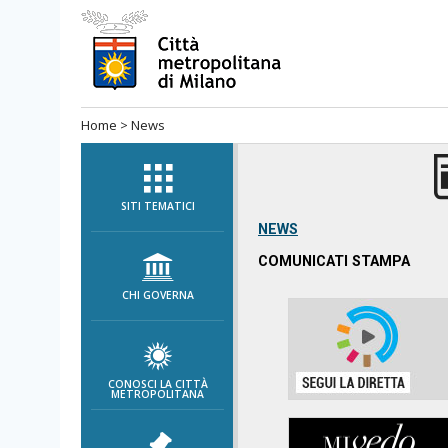
Salta
al
menù
di
Home
>
News
navigazione
principale
Salta
al
SITI TEMATICI
menù
NEWS
di
COMUNICATI STAMPA
navigazione
CHI GOVERNA
interna
Salta
al
contenuto
CONOSCI LA CITTÀ
METROPOLITANA
Salta
all'