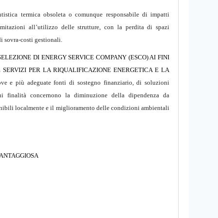
ntistica termica obsoleta o comunque responsabile di impatti
itazioni all’utilizzo delle strutture, con la perdita di spazi
di sovra-costi gestionali.
ELEZIONE DI ENERGY SERVICE COMPANY (ESCO) AI FINI
 SERVIZI PER LA RIQUALIFICAZIONE ENERGETICA E LA
e e più adeguate fonti di sostegno finanziario, di soluzioni
cui finalità concernono la diminuzione della dipendenza da
onibili localmente e il miglioramento delle condizioni ambientali
 VANTAGGIOSA