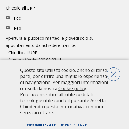
Chiedilo all'URP
Pec
Peo
Apertura al pubblico martedì e giovedì solo su
appuntamento da richiedere tramite:
-
Chiedilo all'URP
- Numero Verde: 800.88.33.11
Questo sito utilizza cookie, anche di terze
Consulta l'organigramma
parti, per offrire una migliore esperienza
Accedi agli atti
di navigazione. Per maggiori informazioni
consulta la nostra
Cookie policy
.
Guida pratica ai servizi e alla modulistica
Puoi acconsentire all' utilizzo di tali
tecnologie utilizzando il pulsante Accetta".
Chiudendo questa informativa, continui
Città metropolitana di Milano - Via Vivaio, 1 - 20122 Milano - centralino
senza accettare.
02 7740.1 |
PEC - Posta Elettronica Certificata
|
PEO - Posta
Elettronica Ordinaria
| P.IVA 08911820960
PERSONALIZZA LE TUE PREFERENZE