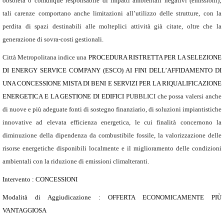
obsoleta o comunque responsabile di impatti ambientali negativi (emissioni);
tali carenze comportano anche limitazioni all’utilizzo delle strutture, con la
perdita di spazi destinabili alle molteplici attività già citate, oltre che la
generazione di sovra-costi gestionali.
Città Metropolitana indice una
PROCEDURA RISTRETTA PER LA SELEZIONE
DI ENERGY SERVICE COMPANY (ESCO) AI FINI DELL’AFFIDAMENTO DI
UNA CONCESSIONE MISTA DI BENI E SERVIZI PER LA RIQUALIFICAZIONE
ENERGETICA E LA GESTIONE DI EDIFICI
PUBBLICI che possa valersi anche
di nuove e più adeguate fonti di sostegno finanziario, di soluzioni impiantistiche
innovative ad elevata efficienza energetica, le cui finalità concernono la
diminuzione della dipendenza da combustibile fossile, la valorizzazione delle
risorse energetiche disponibili localmente e il miglioramento delle condizioni
ambientali con la riduzione di emissioni climalteranti.
Intervento : CONCESSIONI
Modalità di Aggiudicazione : OFFERTA ECONOMICAMENTE PIÙ
VANTAGGIOSA