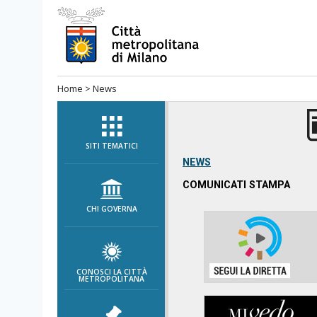
Salta
al
menù
di
Home
>
News
navigazione
principale
Salta
al
SITI TEMATICI
menù
NEWS
di
COMUNICATI STAMPA
navigazione
CHI GOVERNA
interna
Salta
al
contenuto
CONOSCI LA CITTÀ
METROPOLITANA
Salta
all'