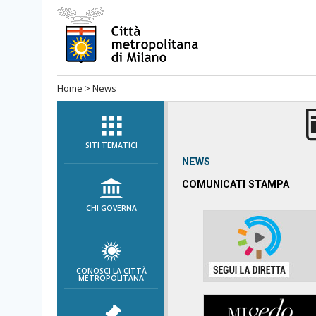
Salta
al
menù
di
Home
>
News
navigazione
principale
Salta
al
SITI TEMATICI
menù
NEWS
di
COMUNICATI STAMPA
navigazione
CHI GOVERNA
interna
Salta
al
contenuto
CONOSCI LA CITTÀ
METROPOLITANA
Salta
all'