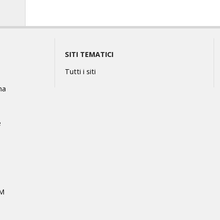
SITI TEMATICI
Tutti i siti
na
e
MM