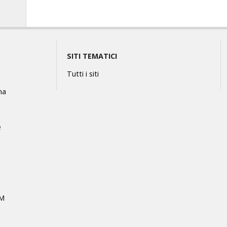
SITI TEMATICI
Tutti i siti
na
e
MM