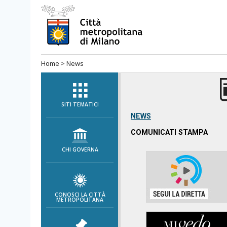
Salta
al
menù
di
Home
>
News
navigazione
principale
Salta
al
SITI TEMATICI
menù
NEWS
di
COMUNICATI STAMPA
navigazione
CHI GOVERNA
interna
Salta
al
contenuto
CONOSCI LA CITTÀ
METROPOLITANA
Salta
all'