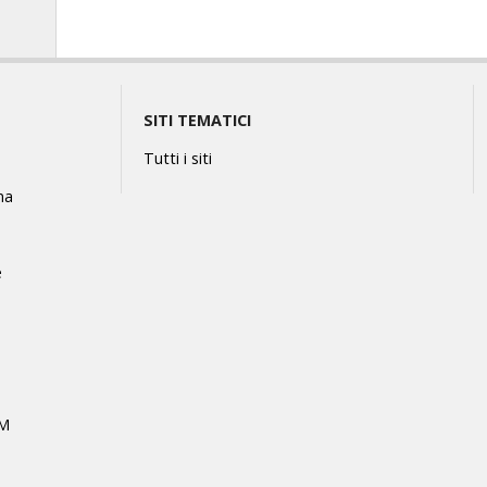
SITI TEMATICI
Tutti i siti
na
e
MM