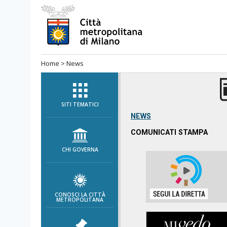
Salta
al
menù
di
Home
>
News
navigazione
principale
Salta
al
SITI TEMATICI
menù
NEWS
di
COMUNICATI STAMPA
navigazione
CHI GOVERNA
interna
Salta
al
contenuto
CONOSCI LA CITTÀ
METROPOLITANA
Salta
all'