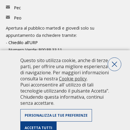
Pec
Peo
Apertura al pubblico martedì e giovedì solo su
appuntamento da richiedere tramite:
-
Chiedilo all'URP
- Numero Verde: 800.88.33.11
Questo sito utilizza cookie, anche di terze
Consulta l'organigramma
parti, per offrire una migliore esperienza
Accedi agli atti
di navigazione. Per maggiori informazioni
consulta la nostra
Cookie policy
.
Guida pratica ai servizi e alla modulistica
Puoi acconsentire all' utilizzo di tali
tecnologie utilizzando il pulsante Accetta".
Chiudendo questa informativa, continui
Città metropolitana di Milano - Via Vivaio, 1 - 20122 Milano - centralino
senza accettare.
02 7740.1 |
PEC - Posta Elettronica Certificata
|
PEO - Posta
Elettronica Ordinaria
| P.IVA 08911820960
PERSONALIZZA LE TUE PREFERENZE
Accessibilità
|
Dichiarazione di accessibilità
|
Obiettivi di accessibilità
|
Valuta il sito
|
Privacy Policy
|
Riconoscimenti
|
Credits
|
Mappa
ACCETTA TUTTI