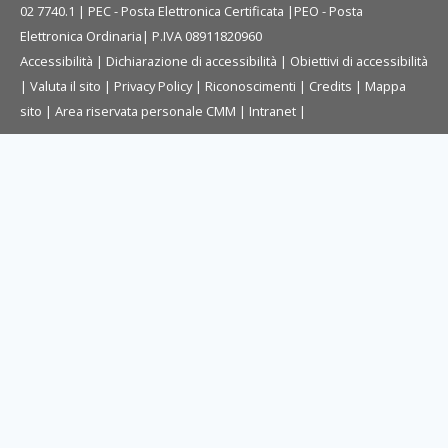
02 7740.1 |
PEC - Posta Elettronica Certificata
|
PEO - Posta
Elettronica Ordinaria
| P.IVA 08911820960
Accessibilità
|
Dichiarazione di accessibilità
|
Obiettivi di accessibilità
|
Valuta il sito
|
Privacy Policy
|
Riconoscimenti
|
Credits
|
Mappa
sito
|
Area riservata personale CMM
|
Intranet
|