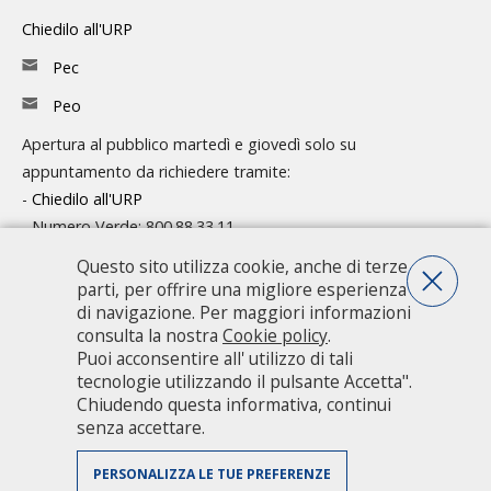
Chiedilo all'URP
Pec
Peo
Apertura al pubblico martedì e giovedì solo su
appuntamento da richiedere tramite:
-
Chiedilo all'URP
- Numero Verde: 800.88.33.11
Questo sito utilizza cookie, anche di terze
Consulta l'organigramma
parti, per offrire una migliore esperienza
Accedi agli atti
di navigazione. Per maggiori informazioni
consulta la nostra
Cookie policy
.
Guida pratica ai servizi e alla modulistica
Puoi acconsentire all' utilizzo di tali
tecnologie utilizzando il pulsante Accetta".
Chiudendo questa informativa, continui
Città metropolitana di Milano - Via Vivaio, 1 - 20122 Milano - centralino
senza accettare.
02 7740.1 |
PEC - Posta Elettronica Certificata
|
PEO - Posta
Elettronica Ordinaria
| P.IVA 08911820960
PERSONALIZZA LE TUE PREFERENZE