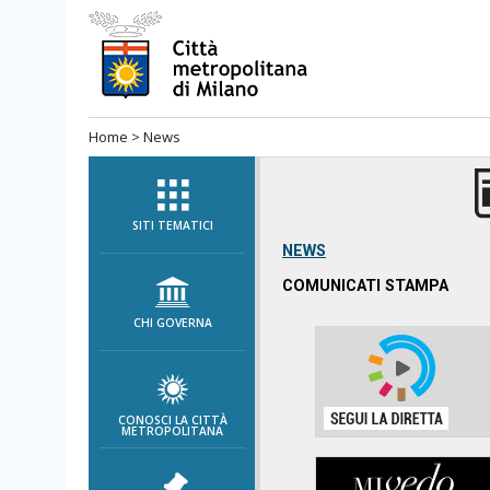
Salta
al
menù
di
Home
>
News
navigazione
principale
Salta
al
SITI TEMATICI
menù
NEWS
di
COMUNICATI STAMPA
navigazione
CHI GOVERNA
interna
Salta
al
contenuto
CONOSCI LA CITTÀ
METROPOLITANA
Salta
all'