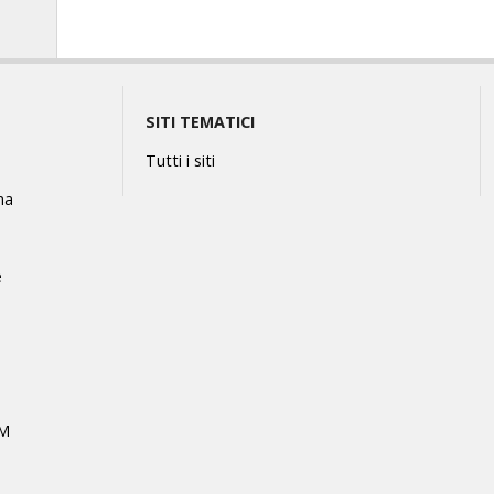
SITI TEMATICI
Tutti i siti
na
e
MM