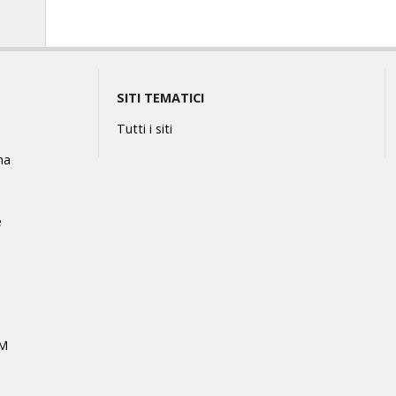
SITI TEMATICI
Tutti i siti
na
e
MM