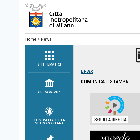
Salta
al
menù
di
Home
>
News
navigazione
principale
Salta
al
SITI TEMATICI
menù
NEWS
di
COMUNICATI STAMPA
navigazione
CHI GOVERNA
interna
Salta
al
contenuto
CONOSCI LA CITTÀ
METROPOLITANA
Salta
all'