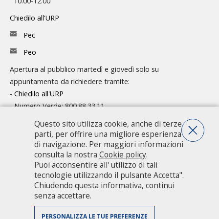
10.00-12.00
Chiedilo all'URP
Pec
Peo
Apertura al pubblico martedì e giovedì solo su
appuntamento da richiedere tramite:
-
Chiedilo all'URP
- Numero Verde: 800.88.33.11
Questo sito utilizza cookie, anche di terze
Consulta l'organigramma
parti, per offrire una migliore esperienza
Accedi agli atti
di navigazione. Per maggiori informazioni
consulta la nostra
Cookie policy
.
Guida pratica ai servizi e alla modulistica
Puoi acconsentire all' utilizzo di tali
tecnologie utilizzando il pulsante Accetta".
Chiudendo questa informativa, continui
Città metropolitana di Milano - Via Vivaio, 1 - 20122 Milano - centralino
senza accettare.
02 7740.1 |
PEC - Posta Elettronica Certificata
|
PEO - Posta
Elettronica Ordinaria
| P.IVA 08911820960
PERSONALIZZA LE TUE PREFERENZE