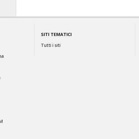
SITI TEMATICI
Tutti i siti
na
e
MM