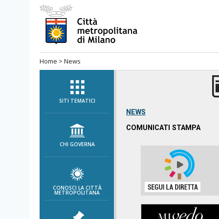
Salta
al
menù
di
Home
>
News
navigazione
principale
Salta
al
SITI TEMATICI
menù
NEWS
di
COMUNICATI STAMPA
navigazione
CHI GOVERNA
interna
Salta
al
contenuto
CONOSCI LA CITTÀ
METROPOLITANA
Salta
all'