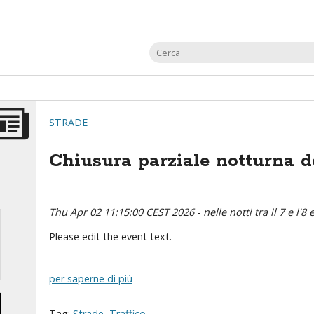
STRADE
Chiusura parziale notturna de
Thu Apr 02 11:15:00 CEST 2026
-
nelle notti tra il 7 e l'8 
Please edit the event text.
per saperne di più
Tag:
Strade
,
Traffico
,