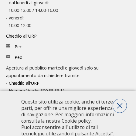
- dal lunedì al giovedì:
10.00-12.00 / 14.00-16.00
- venerdì:
10.00-12.00
Chiedilo all'URP
Pec
Peo
Apertura al pubblico martedì e giovedì solo su
appuntamento da richiedere tramite:
-
Chiedilo all'URP
- Numero Verde: 800.88.33.11
Questo sito utilizza cookie, anche di terze
Consulta l'organigramma
parti, per offrire una migliore esperienza
Accedi agli atti
di navigazione. Per maggiori informazioni
consulta la nostra
Cookie policy
.
Guida pratica ai servizi e alla modulistica
Puoi acconsentire all' utilizzo di tali
tecnologie utilizzando il pulsante Accetta".