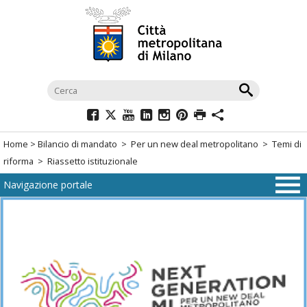
Salta
al
menù
di
navigazione
principale
Salta
al
Home
>
Bilancio di mandato
>
Per un new deal metropolitano
>
Temi di
menù
riforma
> Riassetto istituzionale
di
Navigazione portale
navigazione
interna
Salta
al
contenuto
Salta
all'