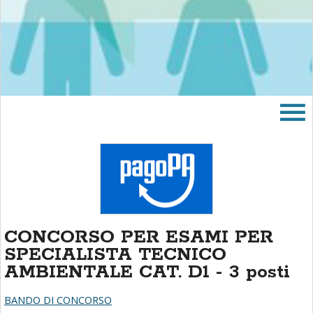
area
banner
Salta
al
footer
CONCORSO PER ESAMI PER
SPECIALISTA TECNICO
AMBIENTALE CAT. D1 - 3 posti
BANDO DI CONCORSO