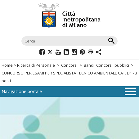
Salta
al
menù
di
navigazione
principale
Salta
al
Home
>
Ricerca di Personale
>
Concorsi
>
Bandi_Concorsi_pubblici
>
menù
CONCORSO PER ESAMI PER SPECIALISTA TECNICO AMBIENTALE CAT. D1 - 3
di
posti
navigazione
Navigazione portale
interna
Salta
al
contenuto
Salta
all'