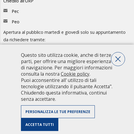
Chiedilo all'URP
Pec
Peo
Apertura al pubblico martedì e giovedì solo su appuntamento
da richiedere tramite:
-
Chiedilo all'URP
- Numero Verde: 800.88.33.11
Questo sito utilizza cookie, anche di terze
parti, per offrire una migliore esperienza
Consulta l'organigramma
di navigazione. Per maggiori informazioni
consulta la nostra
Cookie policy
.
Accedi agli atti
Puoi acconsentire all' utilizzo di tali
Guida pratica ai servizi e alla modulistica
tecnologie utilizzando il pulsante Accetta".
Chiudendo questa informativa, continui
senza accettare.
Città metropolitana di Milano - Via Vivaio, 1 - 20122 Milano - centralino
02 7740.1 |
PEC - Posta Elettronica Certificata
|
PEO - Posta
PERSONALIZZA LE TUE PREFERENZE
Elettronica Ordinaria
| P.IVA 08911820960
Accessibilita
|
Contatti
|
Credits
|
Intranet
|
Mappa del sito
|
Privacy
ACCETTA TUTTI
Policy
|
Riconoscimenti
|
Il sito in cifre
|