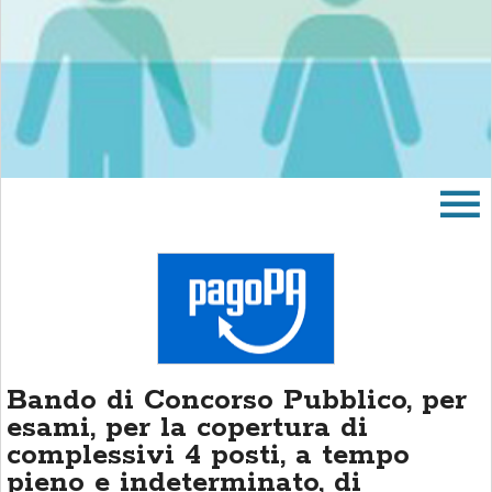
area
banner
Salta
al
footer
Bando di Concorso Pubblico, per
esami, per la copertura di
complessivi 4 posti, a tempo
pieno e indeterminato, di