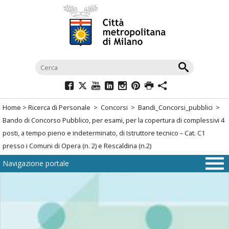
Salta
al
menù
di
navigazione
principale
Salta
al
Home
>
Ricerca di Personale
>
Concorsi
>
Bandi_Concorsi_pubblici
>
menù
Bando di Concorso Pubblico, per esami, per la copertura di complessivi 4
di
posti, a tempo pieno e indeterminato, di Istruttore tecnico – Cat. C1
navigazione
presso i Comuni di Opera (n. 2) e Rescaldina (n.2)
interna
Navigazione portale
Salta
al
contenuto
Salta
all'